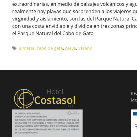
extraordinarias, en medio de paisajes volcánicos y ag
realmente hay playas que sorprenden a los viajeros qu
virginidad y aislamiento, son las del Parque Natural 
con una costa envidiable y dividida en tres zonas prin
el Parque Natural del Cabo de Gata
Etiquetas
almeria
,
cabo de gata
,
playa
,
verano
RE
Mo