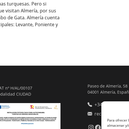
uas turquesas. Pero si
e visitan Almería, por sus
Cabo de Gata. Almería cuenta
cipales: Levante, Poniente y
Paseo de Almería, 58
AT nº H/AL/00107
04001 Almería, Espa
dalidad CIUDAD
+34 950234011
recepcion@hote
Para ofrecer 
Instagram
Facebook
almacenar y/o